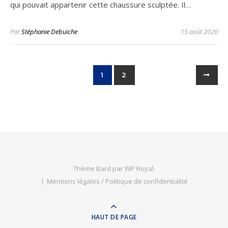
qui pouvait appartenir cette chaussure sculptée. Il…
Par
Stéphanie Debuiche
15 août 2020
1
2
Thème Bard par
WP Royal
.
Mentions légales / Politique de confidentialité
HAUT DE PAGE